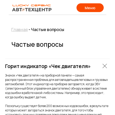
Меню
Главная
- Частые вопросы
Частые вопросы
Горит индикатор «Чек двигателя»
Значок «Чек двигателя» на приборной панели — самая
распространенная проблема для автовладельцев легковых и грузовых
автомобилей. Этот индикатор на приборке загорается, когда ЭБУ
(электронный блок управления двигателем) обнаруживает в системе
код ошибки в работе какой-либо системы. Например, это происходит,
когда ошибку выдает датчик.
Поскольку существует более 200 возможных кодов ошибок, в результате
которых может загораться значок двигателя, для того чтобы
установить причину появления предупреждения о ненадлежащей